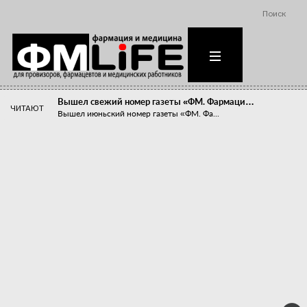
Поиск
Вышел свежий номер газеты «ФМ. Фармаци…
ЧИТАЮТ
Вышел июньский номер газеты «ФМ. Фа...
Похудейте меня к лету!
Прибыли компаний, занимающихся пре...
Станет ли фармацевтическое образован…
В апреле этого года в Воронеже прош...
«Танцы с бубнами» вокруг иммунитета
«Средства для иммунитета» сегодня ...
Верю – не верю, отпущу – не отпущу
Известно, что отношение сотруднико...
Фармацевт - не продавец!
Есть направление системы здравоох...