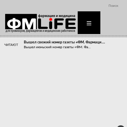
Поиск
Вышел свежий номер газеты «ФМ. Фармаци…
ЧИТАЮТ
Вышел июньский номер газеты «ФМ. Фа...
Похудейте меня к лету!
Прибыли компаний, занимающихся пре...
Станет ли фармацевтическое образован…
В апреле этого года в Воронеже прош...
«Танцы с бубнами» вокруг иммунитета
«Средства для иммунитета» сегодня ...
Верю – не верю, отпущу – не отпущу
Известно, что отношение сотруднико...
Фармацевт - не продавец!
Есть направление системы здравоох...