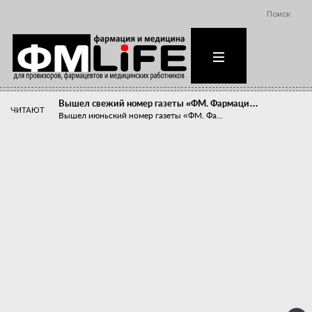
Поиск
Вышел свежий номер газеты «ФМ. Фармаци…
ЧИТАЮТ
Вышел июньский номер газеты «ФМ. Фа...
Похудейте меня к лету!
Прибыли компаний, занимающихся пре...
Станет ли фармацевтическое образован…
В апреле этого года в Воронеже прош...
«Танцы с бубнами» вокруг иммунитета
«Средства для иммунитета» сегодня ...
Верю – не верю, отпущу – не отпущу
Известно, что отношение сотруднико...
Фармацевт - не продавец!
Есть направление системы здравоох...