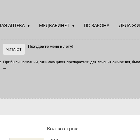
АЯ АПТЕКА
МЕДКАБИНЕТ
ПО ЗАКОНУ
ДЕЛА ЖИ
Похудейте меня к лету!
ЧИТАЮТ
е
Прибыли компаний, занимающихся препаратами для лечения ожирения, бью
...
Верю – не верю, отпущу – не отпущу
Известно, что отношение сотрудников первого стола к СТМ, БАДам и генери
...
Кол-во строк: