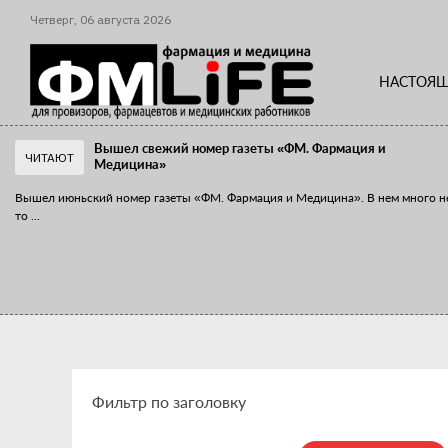
Четверг,
06
августа
2026
НАСТОЯЩ
Вышел свежий номер газеты «ФМ. Фармация и
ЧИТАЮТ
Медицина»
Вышел июньский номер газеты «ФМ. Фармация и Медицина». В нем много н
то
...
«Танцы с бубнами» вокруг иммунитета
«Средства для иммунитета» сегодня можно встретить не только в аптеке,
...
Фильтр по заголовку