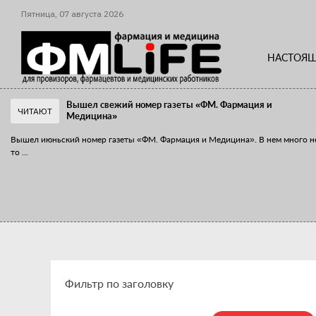
Пятница,
07
августа
2026
НАСТОЯЩ
Вышел свежий номер газеты «ФМ. Фармация и
ЧИТАЮТ
Медицина»
Вышел июньский номер газеты «ФМ. Фармация и Медицина». В нем много н
то
...
«Танцы с бубнами» вокруг иммунитета
«Средства для иммунитета» сегодня можно встретить не только в аптеке,
...
Фильтр по заголовку