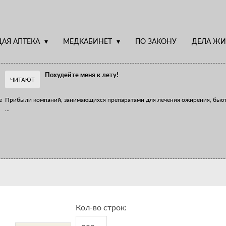
АЯ АПТЕКА
МЕДКАБИНЕТ
ПО ЗАКОНУ
ДЕЛА ЖИ
Похудейте меня к лету!
ЧИТАЮТ
е
Прибыли компаний, занимающихся препаратами для лечения ожирения, бью
...
Верю – не верю, отпущу – не отпущу
Известно, что отношение сотрудников первого стола к СТМ, БАДам и генери
...
Кол-во строк: