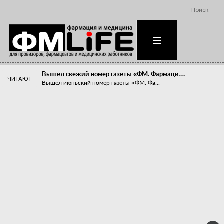
Поиск
Вышел свежий номер газеты «ФМ. Фармаци…
ЧИТАЮТ
Вышел июньский номер газеты «ФМ. Фа...
Похудейте меня к лету!
Прибыли компаний, занимающихся пре...
Станет ли фармацевтическое образован…
В апреле этого года в Воронеже прош...
«Танцы с бубнами» вокруг иммунитета
«Средства для иммунитета» сегодня ...
Верю – не верю, отпущу – не отпущу
Известно, что отношение сотруднико...
Фармацевт - не продавец!
Есть направление системы здравоох...