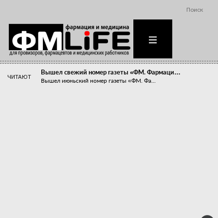
Поиск
Вышел свежий номер газеты «ФМ. Фармаци…
ЧИТАЮТ
Вышел июньский номер газеты «ФМ. Фа...
Похудейте меня к лету!
Прибыли компаний, занимающихся пре...
Станет ли фармацевтическое образован…
В апреле этого года в Воронеже прош...
«Танцы с бубнами» вокруг иммунитета
«Средства для иммунитета» сегодня ...
Верю – не верю, отпущу – не отпущу
Известно, что отношение сотруднико...
Фармацевт - не продавец!
Есть направление системы здравоох...