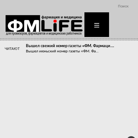
Поиск
Вышел свежий номер газеты «ФМ. Фармаци…
ЧИТАЮТ
Вышел июньский номер газеты «ФМ. Фа...
Похудейте меня к лету!
Прибыли компаний, занимающихся пре...
Станет ли фармацевтическое образован…
В апреле этого года в Воронеже прош...
«Танцы с бубнами» вокруг иммунитета
«Средства для иммунитета» сегодня ...
Верю – не верю, отпущу – не отпущу
Известно, что отношение сотруднико...
Фармацевт - не продавец!
Есть направление системы здравоох...