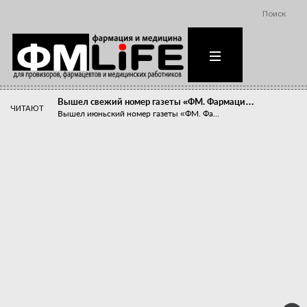
Поиск
Вышел свежий номер газеты «ФМ. Фармаци…
ЧИТАЮТ
Вышел июньский номер газеты «ФМ. Фа...
Похудейте меня к лету!
Прибыли компаний, занимающихся пре...
Станет ли фармацевтическое образован…
В апреле этого года в Воронеже прош...
«Танцы с бубнами» вокруг иммунитета
«Средства для иммунитета» сегодня ...
Верю – не верю, отпущу – не отпущу
Известно, что отношение сотруднико...
Фармацевт - не продавец!
Есть направление системы здравоох...