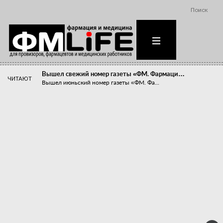
Поиск
Вышел свежий номер газеты «ФМ. Фармаци…
ЧИТАЮТ
Вышел июньский номер газеты «ФМ. Фа...
Похудейте меня к лету!
Прибыли компаний, занимающихся пре...
Станет ли фармацевтическое образован…
В апреле этого года в Воронеже прош...
«Танцы с бубнами» вокруг иммунитета
«Средства для иммунитета» сегодня ...
Верю – не верю, отпущу – не отпущу
Известно, что отношение сотруднико...
Фармацевт - не продавец!
Есть направление системы здравоох...