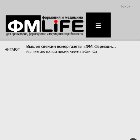
Поиск
Вышел свежий номер газеты «ФМ. Фармаци…
ЧИТАЮТ
Вышел июньский номер газеты «ФМ. Фа...
Похудейте меня к лету!
Прибыли компаний, занимающихся пре...
Станет ли фармацевтическое образован…
В апреле этого года в Воронеже прош...
«Танцы с бубнами» вокруг иммунитета
«Средства для иммунитета» сегодня ...
Верю – не верю, отпущу – не отпущу
Известно, что отношение сотруднико...
Фармацевт - не продавец!
Есть направление системы здравоох...