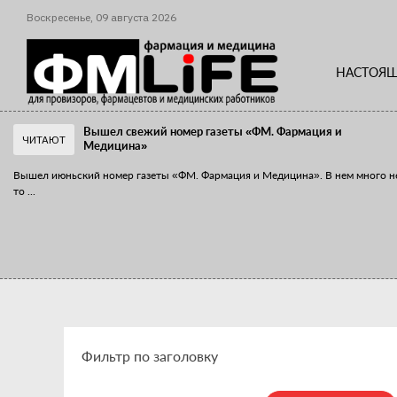
Воскресенье,
09
августа
2026
НАСТОЯЩ
Вышел свежий номер газеты «ФМ. Фармация и
ЧИТАЮТ
Медицина»
Вышел июньский номер газеты «ФМ. Фармация и Медицина». В нем много н
то
...
«Танцы с бубнами» вокруг иммунитета
«Средства для иммунитета» сегодня можно встретить не только в аптеке,
...
Фильтр по заголовку