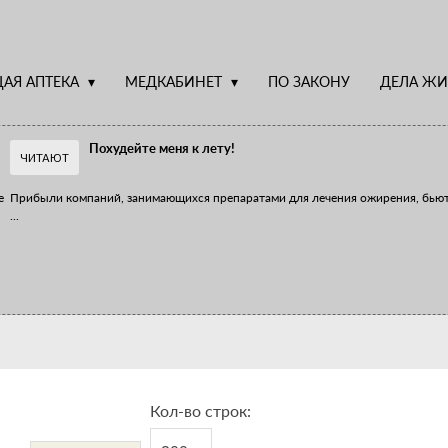
АЯ АПТЕКА
МЕДКАБИНЕТ
ПО ЗАКОНУ
ДЕЛА ЖИ
Похудейте меня к лету!
ЧИТАЮТ
е
Прибыли компаний, занимающихся препаратами для лечения ожирения, бью
...
Верю – не верю, отпущу – не отпущу
Известно, что отношение сотрудников первого стола к СТМ, БАДам и генери
...
Кол-во строк: