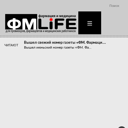
Поиск
Вышел свежий номер газеты «ФМ. Фармаци…
ЧИТАЮТ
Вышел июньский номер газеты «ФМ. Фа...
Похудейте меня к лету!
Прибыли компаний, занимающихся пре...
Станет ли фармацевтическое образован…
В апреле этого года в Воронеже прош...
«Танцы с бубнами» вокруг иммунитета
«Средства для иммунитета» сегодня ...
Верю – не верю, отпущу – не отпущу
Известно, что отношение сотруднико...
Фармацевт - не продавец!
Есть направление системы здравоох...