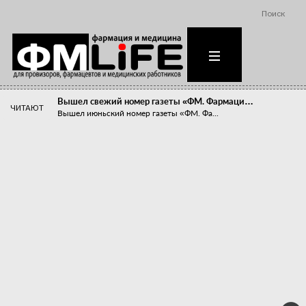
Поиск
Вышел свежий номер газеты «ФМ. Фармаци…
ЧИТАЮТ
Вышел июньский номер газеты «ФМ. Фа...
Похудейте меня к лету!
Прибыли компаний, занимающихся пре...
Станет ли фармацевтическое образован…
В апреле этого года в Воронеже прош...
«Танцы с бубнами» вокруг иммунитета
«Средства для иммунитета» сегодня ...
Верю – не верю, отпущу – не отпущу
Известно, что отношение сотруднико...
Фармацевт - не продавец!
Есть направление системы здравоох...