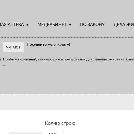
АЯ АПТЕКА
МЕДКАБИНЕТ
ПО ЗАКОНУ
ДЕЛА ЖИ
Похудейте меня к лету!
ЧИТАЮТ
е
Прибыли компаний, занимающихся препаратами для лечения ожирения, бью
...
Верю – не верю, отпущу – не отпущу
Известно, что отношение сотрудников первого стола к СТМ, БАДам и генери
...
Кол-во строк: