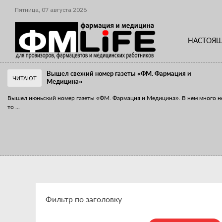
Пятница,
07
августа
2026
НАСТОЯЩ
Вышел свежий номер газеты «ФМ. Фармация и
ЧИТАЮТ
Медицина»
Вышел июньский номер газеты «ФМ. Фармация и Медицина». В нем много н
то
...
«Танцы с бубнами» вокруг иммунитета
«Средства для иммунитета» сегодня можно встретить не только в аптеке,
...
Фильтр по заголовку