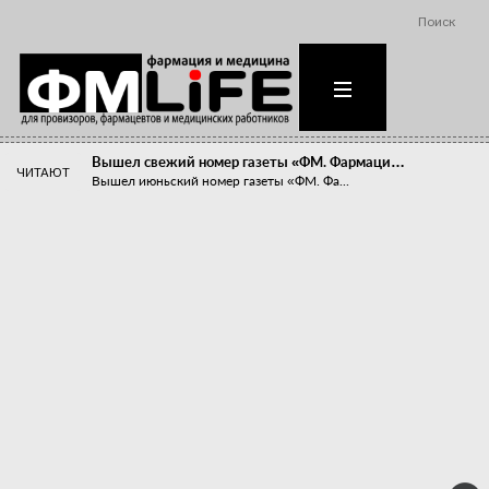
Поиск
Вышел свежий номер газеты «ФМ. Фармаци…
ЧИТАЮТ
Вышел июньский номер газеты «ФМ. Фа...
Похудейте меня к лету!
Прибыли компаний, занимающихся пре...
Станет ли фармацевтическое образован…
В апреле этого года в Воронеже прош...
«Танцы с бубнами» вокруг иммунитета
«Средства для иммунитета» сегодня ...
Верю – не верю, отпущу – не отпущу
Известно, что отношение сотруднико...
Фармацевт - не продавец!
Есть направление системы здравоох...