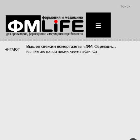
Поиск
Вышел свежий номер газеты «ФМ. Фармаци…
ЧИТАЮТ
Вышел июньский номер газеты «ФМ. Фа...
Похудейте меня к лету!
Прибыли компаний, занимающихся пре...
Станет ли фармацевтическое образован…
В апреле этого года в Воронеже прош...
«Танцы с бубнами» вокруг иммунитета
«Средства для иммунитета» сегодня ...
Верю – не верю, отпущу – не отпущу
Известно, что отношение сотруднико...
Фармацевт - не продавец!
Есть направление системы здравоох...