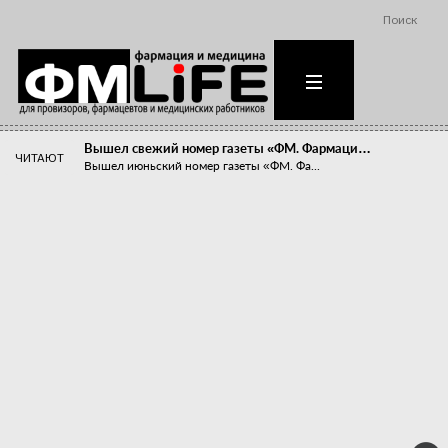
Поиск
Вышел свежий номер газеты «ФМ. Фармаци…
ЧИТАЮТ
Вышел июньский номер газеты «ФМ. Фа...
Похудейте меня к лету!
Прибыли компаний, занимающихся пре...
Станет ли фармацевтическое образован…
В апреле этого года в Воронеже прош...
«Танцы с бубнами» вокруг иммунитета
«Средства для иммунитета» сегодня ...
Верю – не верю, отпущу – не отпущу
Известно, что отношение сотруднико...
Фармацевт - не продавец!
Есть направление системы здравоох...