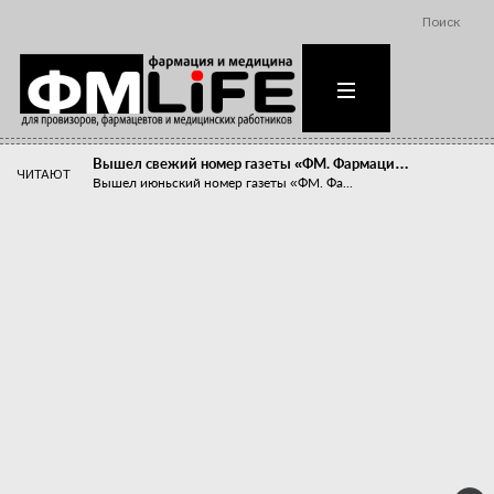
Поиск
Вышел свежий номер газеты «ФМ. Фармаци…
ЧИТАЮТ
Вышел июньский номер газеты «ФМ. Фа...
Похудейте меня к лету!
Прибыли компаний, занимающихся пре...
Станет ли фармацевтическое образован…
В апреле этого года в Воронеже прош...
«Танцы с бубнами» вокруг иммунитета
«Средства для иммунитета» сегодня ...
Верю – не верю, отпущу – не отпущу
Известно, что отношение сотруднико...
Фармацевт - не продавец!
Есть направление системы здравоох...